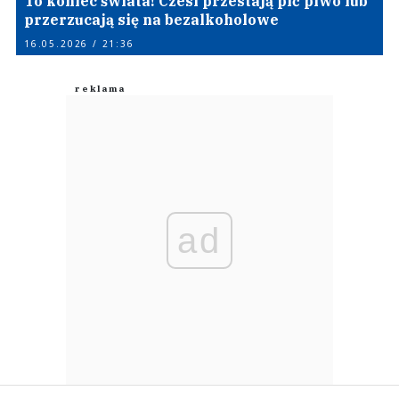
To koniec świata! Czesi przestają pić piwo lub
przerzucają się na bezalkoholowe
16.05.2026 / 21:36
ad