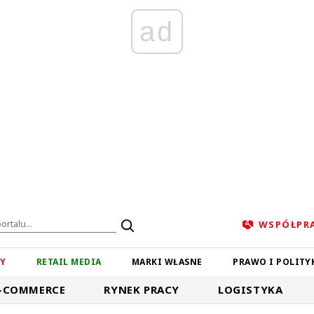
ad
WSPÓŁPR
ZY
RETAIL MEDIA
MARKI WŁASNE
PRAWO I POLITY
-COMMERCE
RYNEK PRACY
LOGISTYKA