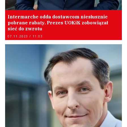
Intermarche odda dostawcom niesłusznie
pobrane rabaty. Prezes UOKiK zobowiązał
sieć do zwrotu
07.11.2023 / 11:03