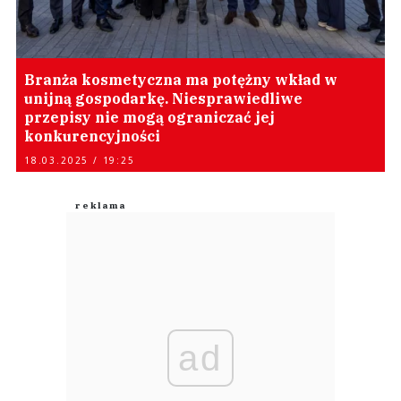
Branża kosmetyczna ma potężny wkład w
unijną gospodarkę. Niesprawiedliwe
przepisy nie mogą ograniczać jej
konkurencyjności
18.03.2025 / 19:25
ad