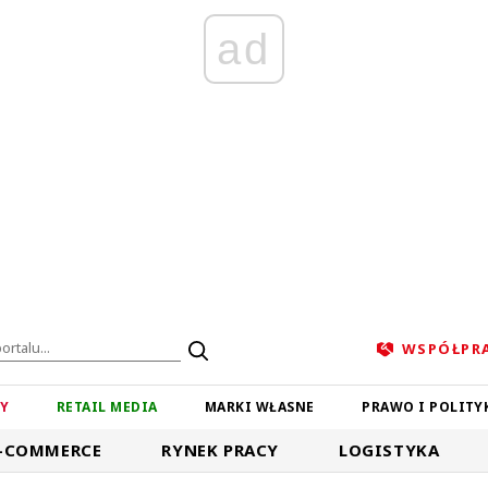
ad
WSPÓŁPR
ZY
RETAIL MEDIA
MARKI WŁASNE
PRAWO I POLITY
-COMMERCE
RYNEK PRACY
LOGISTYKA