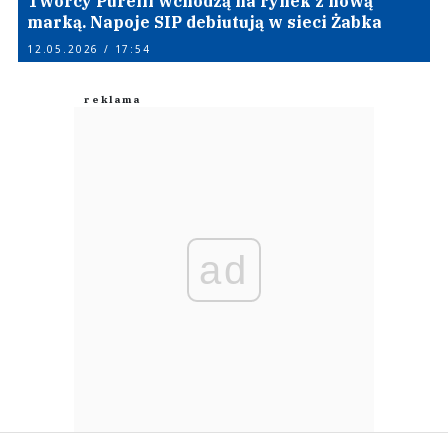
Twórcy Purelli wchodzą na rynek z nową
marką. Napoje SIP debiutują w sieci Żabka
12.05.2026 / 17:54
ad