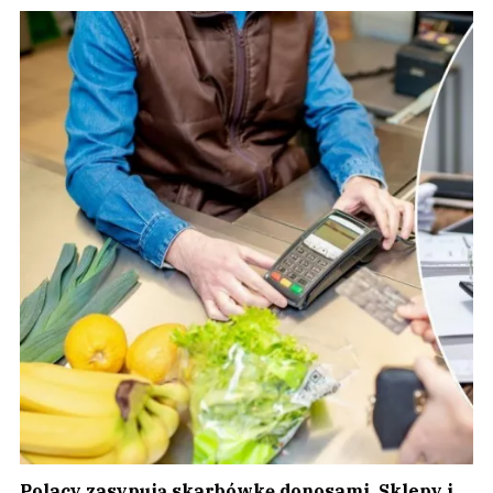
Polacy zasypują skarbówkę donosami. Sklepy i