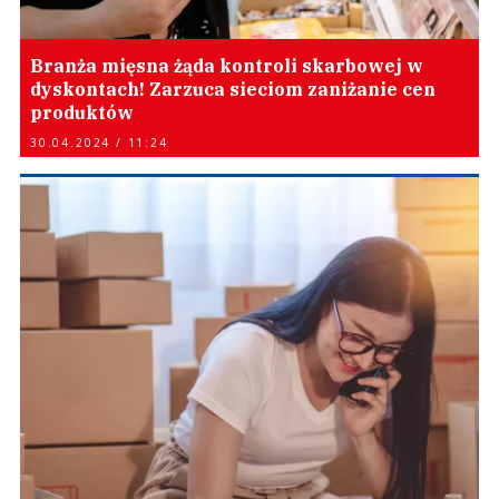
Branża mięsna żąda kontroli skarbowej w
dyskontach! Zarzuca sieciom zaniżanie cen
produktów
30.04.2024 / 11:24