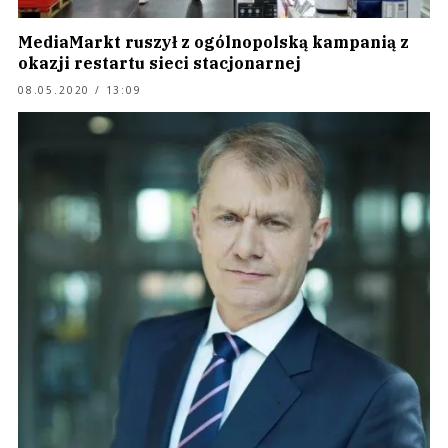
MediaMarkt ruszył z ogólnopolską kampanią z
okazji restartu sieci stacjonarnej
08.05.2020 / 13:09