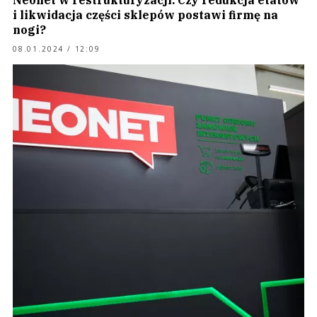
Neonet w restrukturyzacji. Czy redukcja etatów
i likwidacja części sklepów postawi firmę na
nogi?
08.01.2024 / 12:09