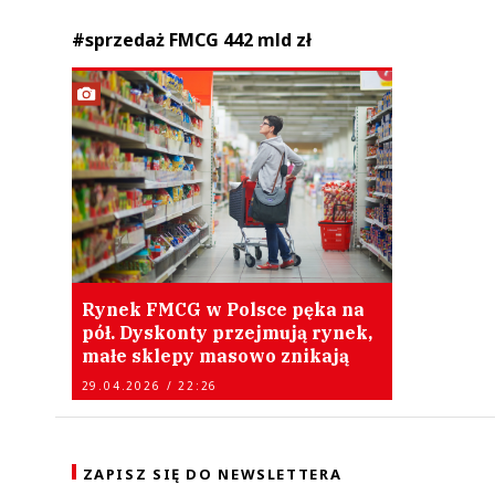
#sprzedaż FMCG 442 mld zł
Rynek FMCG w Polsce pęka na
pół. Dyskonty przejmują rynek,
małe sklepy masowo znikają
29.04.2026 / 22:26
ZAPISZ SIĘ DO NEWSLETTERA