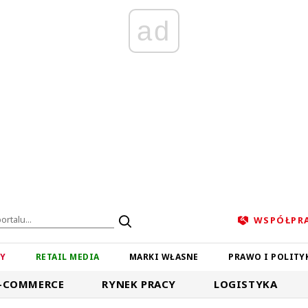
ad
WSPÓŁPR
ZY
RETAIL MEDIA
MARKI WŁASNE
PRAWO I POLITY
-COMMERCE
RYNEK PRACY
LOGISTYKA