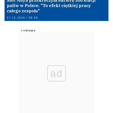
Sieć Moya przekroczyła barierę 500 stacji
paliw w Polsce. "To efekt ciężkiej pracy
całego zespołu"
31.12.2024 / 09:56
ad