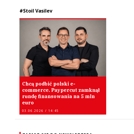
#Stoil Vasilev
Chcą podbić polski e-
commerce. Paypercut zamknął
rundę finansowania na 5 mln
euro
03.06.2026 / 14:45