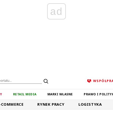
ad
WSPÓŁPR
ZY
RETAIL MEDIA
MARKI WŁASNE
PRAWO I POLITY
-COMMERCE
RYNEK PRACY
LOGISTYKA