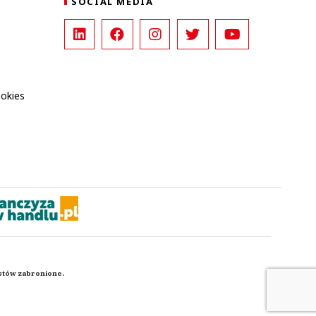
SOCIAL MEDIA
ookies
kstów zabronione.