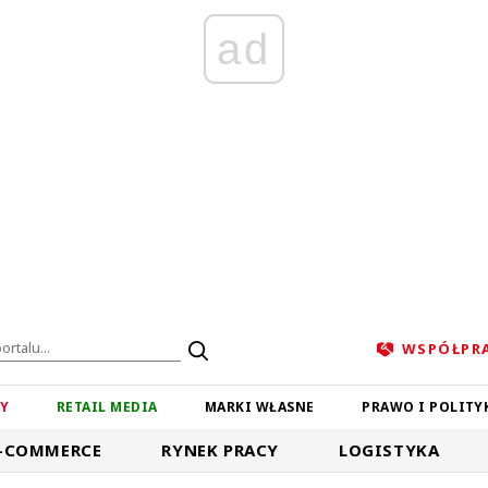
ad
WSPÓŁPR
ZY
RETAIL MEDIA
MARKI WŁASNE
PRAWO I POLITY
-COMMERCE
RYNEK PRACY
LOGISTYKA