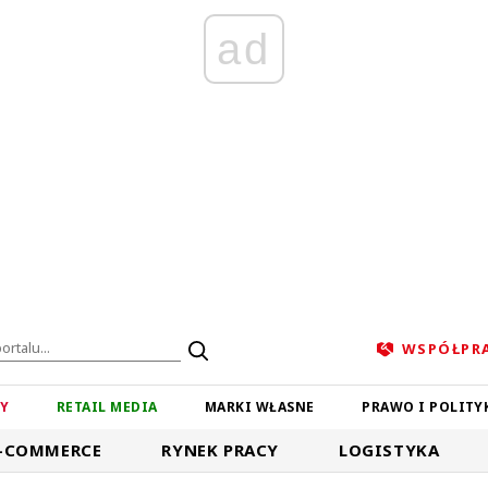
ad
WSPÓŁPR
ZY
RETAIL MEDIA
MARKI WŁASNE
PRAWO I POLITY
-COMMERCE
RYNEK PRACY
LOGISTYKA