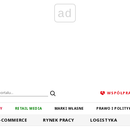
ad
WSPÓŁPR
ZY
RETAIL MEDIA
MARKI WŁASNE
PRAWO I POLITY
-COMMERCE
RYNEK PRACY
LOGISTYKA