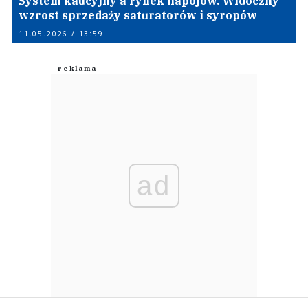
System kaucyjny a rynek napojów. Widoczny
wzrost sprzedaży saturatorów i syropów
11.05.2026 / 13:59
ad