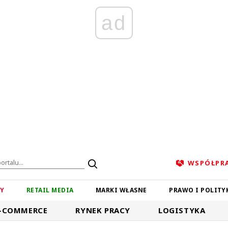
ad
WSPÓŁPR
ZY
RETAIL MEDIA
MARKI WŁASNE
PRAWO I POLITY
-COMMERCE
RYNEK PRACY
LOGISTYKA