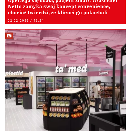
Operacja się udała, pacjent zmarł. Właściciel
Netto zamyka swój koncept convenience,
chociaż twierdzi, że klienci go pokochali
02.02.2026 / 15:31