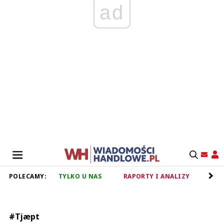
ad
POLECAMY:
TYLKO U NAS
RAPORTY I ANALIZY
RET
#Tjæpt