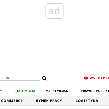
ad
WSPÓŁPR
ZY
RETAIL MEDIA
MARKI WŁASNE
PRAWO I POLITY
-COMMERCE
RYNEK PRACY
LOGISTYKA