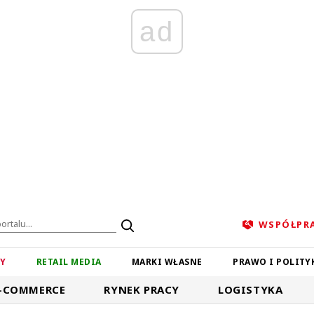
ad
WSPÓŁPR
ZY
RETAIL MEDIA
MARKI WŁASNE
PRAWO I POLITY
-COMMERCE
RYNEK PRACY
LOGISTYKA