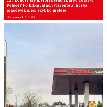
Czy kończy się historia stacji paliw Total w
Polsce? Po kilku latach wzrostów, liczba
placówek sieci szybko maleje
18.10.2023 / 14:06