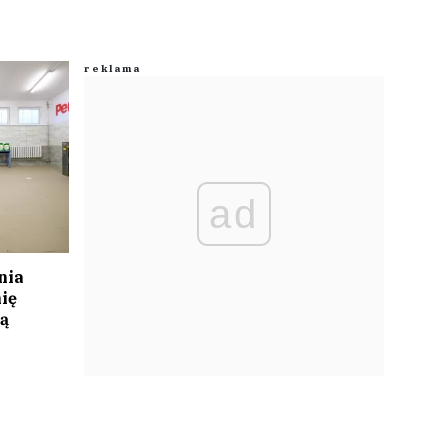
ad
nia
ię
ą