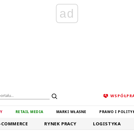
ad
WSPÓŁPR
ZY
RETAIL MEDIA
MARKI WŁASNE
PRAWO I POLITY
-COMMERCE
RYNEK PRACY
LOGISTYKA