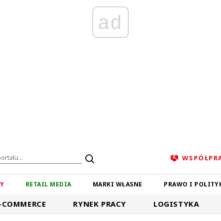
ad
WSPÓŁPR
ZY
RETAIL MEDIA
MARKI WŁASNE
PRAWO I POLITY
-COMMERCE
RYNEK PRACY
LOGISTYKA