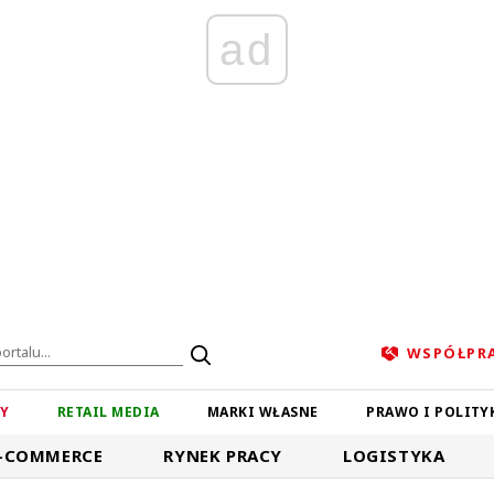
ad
WSPÓŁPR
ZY
RETAIL MEDIA
MARKI WŁASNE
PRAWO I POLITY
-COMMERCE
RYNEK PRACY
LOGISTYKA