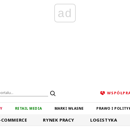
ad
WSPÓŁPR
ZY
RETAIL MEDIA
MARKI WŁASNE
PRAWO I POLITY
-COMMERCE
RYNEK PRACY
LOGISTYKA