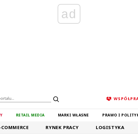
ad
WSPÓŁPR
ZY
RETAIL MEDIA
MARKI WŁASNE
PRAWO I POLITY
-COMMERCE
RYNEK PRACY
LOGISTYKA