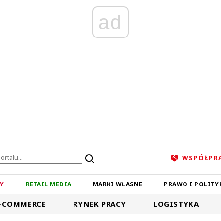
ad
WSPÓŁPR
ZY
RETAIL MEDIA
MARKI WŁASNE
PRAWO I POLITY
-COMMERCE
RYNEK PRACY
LOGISTYKA