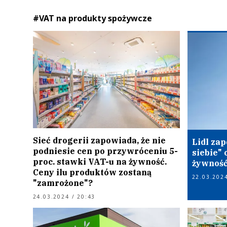
#VAT na produkty spożywcze
Sieć drogerii zapowiada, że nie
Lidl za
podniesie cen po przywróceniu 5-
siebie"
proc. stawki VAT-u na żywność.
żywność
Ceny ilu produktów zostaną
22.03.2024
"zamrożone"?
24.03.2024 / 20:43