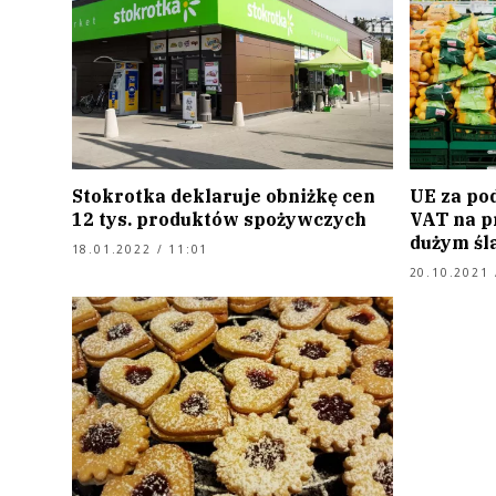
Stokrotka deklaruje obniżkę cen
UE za po
12 tys. produktów spożywczych
VAT na p
dużym śl
18.01.2022 / 11:01
20.10.2021 