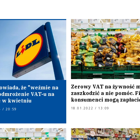
Zerowy VAT na żywność 
powiada, że "weźmie na
zaszkodzić a nie pomóc. F
 odmrożenie VAT-u na
konsumenci mogą zapłacić
 w kwietniu
18.01.2022 / 13:09
 / 20:59