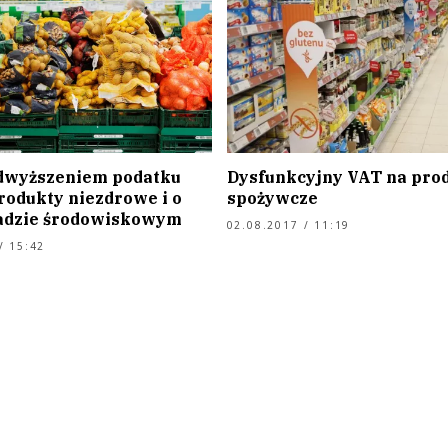
dwyższeniem podatku
Dysfunkcyjny VAT na pro
rodukty niezdrowe i o
spożywcze
adzie środowiskowym
02.08.2017 / 11:19
/ 15:42