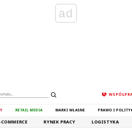
ad
WSPÓŁPR
ZY
RETAIL MEDIA
MARKI WŁASNE
PRAWO I POLITY
-COMMERCE
RYNEK PRACY
LOGISTYKA