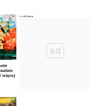
ad
może
inalnie
 więcej