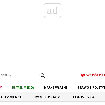
ad
WSPÓŁPR
ZY
RETAIL MEDIA
MARKI WŁASNE
PRAWO I POLITY
-COMMERCE
RYNEK PRACY
LOGISTYKA