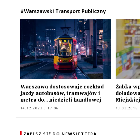
#Warszawski Transport Publiczny
Warszawa dostosowuje rozkład
Żabka wp
jazdy autobusów, tramwajów i
doładowa
metra do... niedzieli handlowej
Miejskie
14.12.2023 / 17:06
13.03.2018 
ZAPISZ SIĘ DO NEWSLETTERA