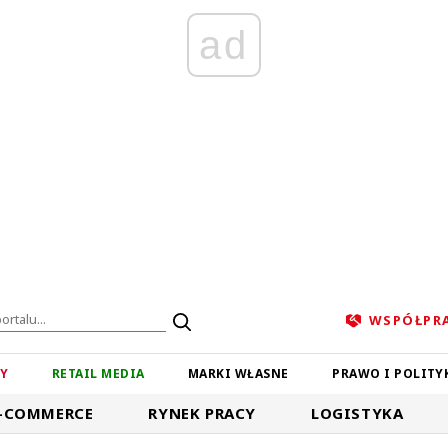
ad
WSPÓŁPR
ZY
RETAIL MEDIA
MARKI WŁASNE
PRAWO I POLITY
-COMMERCE
RYNEK PRACY
LOGISTYKA