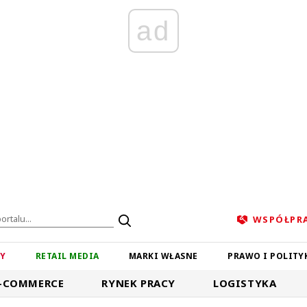
ad
WSPÓŁPR
ZY
RETAIL MEDIA
MARKI WŁASNE
PRAWO I POLITY
-COMMERCE
RYNEK PRACY
LOGISTYKA