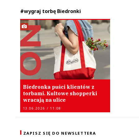
#wygraj torbę Biedronki
Biedronka puści klientów z
torbami. Kultowe shopperki
wracają na ulice
13.06.2026 / 11:08
ZAPISZ SIĘ DO NEWSLETTERA