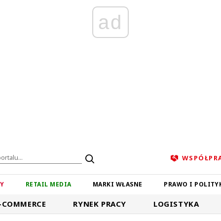
ad
WSPÓŁPR
ZY
RETAIL MEDIA
MARKI WŁASNE
PRAWO I POLITY
-COMMERCE
RYNEK PRACY
LOGISTYKA