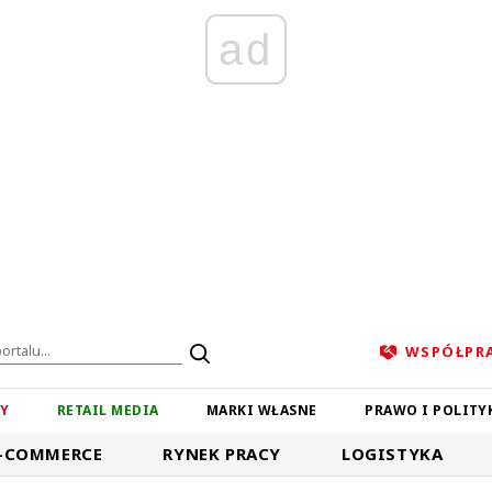
ad
WSPÓŁPR
ZY
RETAIL MEDIA
MARKI WŁASNE
PRAWO I POLITY
-COMMERCE
RYNEK PRACY
LOGISTYKA