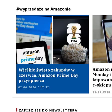
#wyprzedaże na Amazonie
Amazon r
Wielkie święto zakupów w
Monday i
czerwcu. Amazon Prime Day
kupowani
przyspiesza
e-sklepu
02.06.2026 / 17:32
14.11.2018 
ZAPISZ SIĘ DO NEWSLETTERA