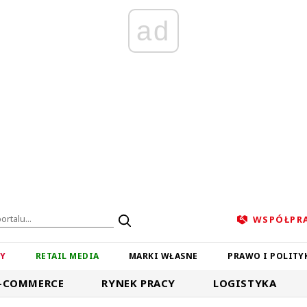
ad
WSPÓŁPR
ZY
RETAIL MEDIA
MARKI WŁASNE
PRAWO I POLITY
-COMMERCE
RYNEK PRACY
LOGISTYKA