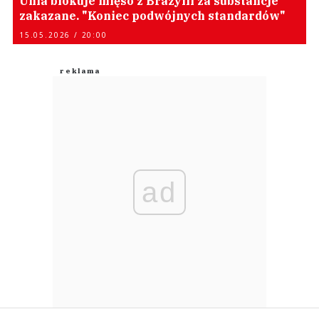
Unia blokuje mięso z Brazylii za substancje
zakazane. "Koniec podwójnych standardów"
15.05.2026 / 20:00
ad