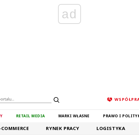
ad
WSPÓŁPR
ZY
RETAIL MEDIA
MARKI WŁASNE
PRAWO I POLITY
-COMMERCE
RYNEK PRACY
LOGISTYKA