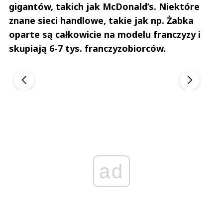
gigantów, takich jak McDonald’s. Niektóre
znane sieci handlowe, takie jak np. Żabka
oparte są całkowicie na modelu franczyzy i
skupiają 6-7 tys. franczyzobiorców.
Andrzej i Marta Sterniccy
Marta i Andrzej St
▶
▶
ad