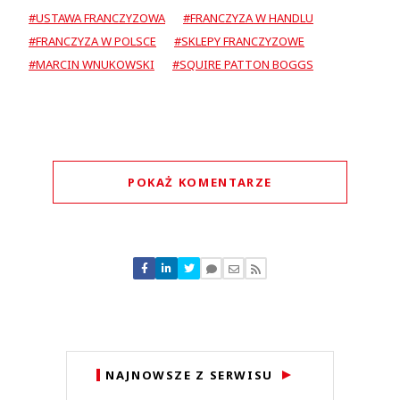
#USTAWA FRANCZYZOWA
#FRANCZYZA W HANDLU
#FRANCZYZA W POLSCE
#SKLEPY FRANCZYZOWE
#MARCIN WNUKOWSKI
#SQUIRE PATTON BOGGS
POKAŻ KOMENTARZE
Komentarze (
1
)
NIE Intermarche
26.08.2023 / 15:46
NAJNOWSZE Z SERWISU
This comment was minimized by the moderator on the site