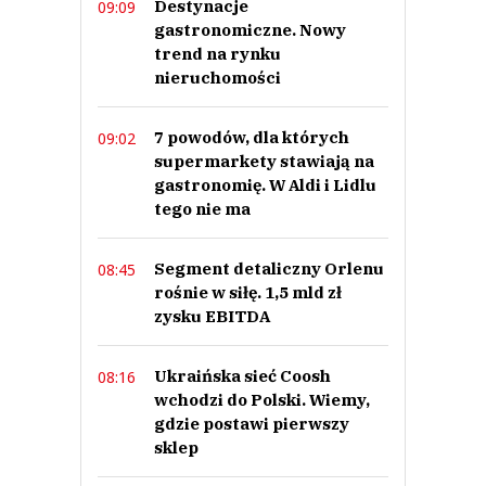
Destynacje
09:09
Ustawa jest niezbędna franczyzodawcy kpią sobie z franczyzobiorców a
przede wszystkim z Państwa polskiego wykorzystując zapisy
gastronomiczne. Nowy
jednostronnych umów w stosunku do franczyzobiorców . Przykład
trend na rynku
doskonały Intermarche zachęcam do przeglądania forów oraz...
nieruchomości
Ustawa jest niezbędna franczyzodawcy kpią sobie z franczyzobiorców a
przede wszystkim z Państwa polskiego wykorzystując zapisy
jednostronnych umów w stosunku do franczyzobiorców . Przykład
doskonały Intermarche zachęcam do przeglądania forów oraz poszukania
7 powodów, dla których
09:02
wideo o tym toksycznym biznesie . Obiecują ustnie a później uruchamiają
supermarkety stawiają na
egzekucje ( weksle) i taka to jednostronna francuska przyjemność -
odradzam !!!
gastronomię. W Aldi i Lidlu
tego nie ma
Czytaj całość
NIE Intermarche
Odpowiedz
Segment detaliczny Orlenu
08:45
0
rośnie w siłę. 1,5 mld zł
1
zysku EBITDA
Nie znaleziono komentarzy
Zostaw swoje komentarze
Ukraińska sieć Coosh
08:16
Imię (Wymagane)
wchodzi do Polski. Wiemy,
gdzie postawi pierwszy
sklep
Anuluj