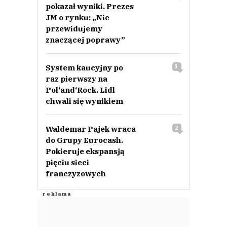
pokazał wyniki. Prezes
JM o rynku: „Nie
przewidujemy
znaczącej poprawy”
System kaucyjny po
3
raz pierwszy na
Pol‘and‘Rock. Lidl
chwali się wynikiem
Waldemar Pajek wraca
2
do Grupy Eurocash.
Pokieruje ekspansją
pięciu sieci
franczyzowych