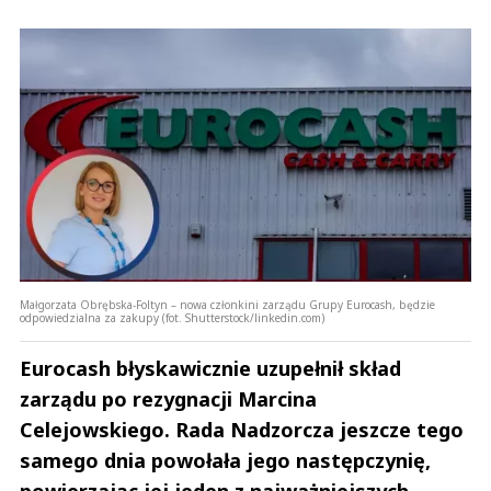
Małgorzata Obrębska-Foltyn – nowa członkini zarządu Grupy Eurocash, będzie
odpowiedzialna za zakupy (fot. Shutterstock/linkedin.com)
Eurocash błyskawicznie uzupełnił skład
zarządu po rezygnacji Marcina
Celejowskiego. Rada Nadzorcza jeszcze tego
samego dnia powołała jego następczynię,