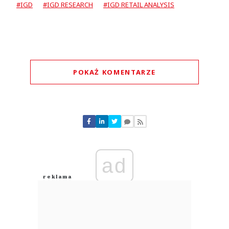
#IGD
#IGD RESEARCH
#IGD RETAIL ANALYSIS
POKAŻ KOMENTARZE
Komentarze (
0
)
Nie znaleziono komentarzy
Zostaw swoje komentarze
Imię (Wymagane)
ad
Anuluj
Prześlij komentarz