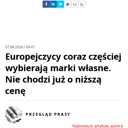
Nie znaleziono komentarzy
Zostaw swoje komentarze
Imię (Wymagane)
Anuluj
Prześlij komentarz
07.08.2026 / 09:47
Europejczycy coraz częściej
wybierają marki własne.
Nie chodzi już o niższą
cenę
PRZEGLĄD PRASY
Najnowsze artykuły autora