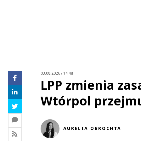
This commen
Wlasciciele biedronki poprostu widza spadek sprzedazy tych
pasze to jest
03.08.2026 / 14:48
LPP zmienia zas
Wtórpol przejm
This commen
@ Vege-~ To miło, że tak przejmuje kogoś cierpienie bie
AURELIA OBROCHTA
moż