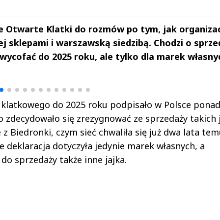
e Otwarte Klatki do rozmów po tym, jak organiza
ej sklepami i warszawską siedzibą. Chodzi o sprze
 wycofać do 2025 roku, ale tylko dla marek własny
drzej
Michał Stężalski
FineDiningWe
▶
▶
wu klatkowego do 2025 roku podpisało w Polsce pona
co zdecydowało się zrezygnować ze sprzedaży takich j
że z Biedronki, czym sieć chwaliła się już dwa lata tem
że deklaracja dotyczyła jedynie marek własnych, a
do sprzedaży także inne jajka.