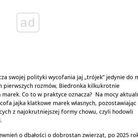
ad
cza swojej polityki wycofania jaj „trójek” jedynie do
ch pierwszych rozmów, Biedronka kilkukrotnie
h marek. Co to w praktyce oznacza? Na mocy aktua
cofa jajka klatkowe marek własnych, pozostawiając
cych z najokrutniejszej formy chowu, czyli hodowli
.
wnień o dbałości o dobrostan zwierząt, po 2025 rok