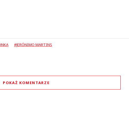
ONKA
#JERÓNIMO MARTINS
POKAŻ KOMENTARZE
Komentarze (
3
)