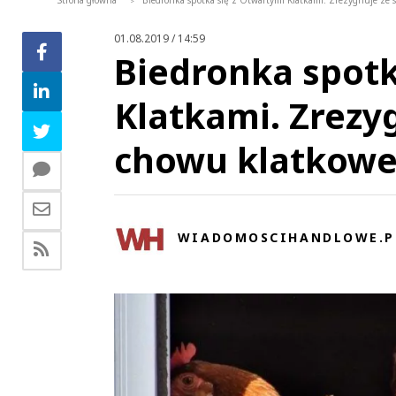
Strona główna
Biedronka spotka się z Otwartymi Klatkami. Zrezygnuje ze 
>
01.08.2019 / 14:59
Biedronka spotk
Klatkami. Zrezyg
chowu klatkow
WIADOMOSCIHANDLOWE.P