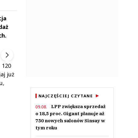
cja
daż
ch.
ek
Szefem być Sezon 2
Marcin Przybysz
▶
▶
d 120
aj już
u,
NAJCZĘŚCIEJ CZYTANE
LPP zwiększa sprzedaż
09.08.
o 18,5 proc. Gigant planuje aż
750 nowych salonów Sinsay w
tym roku