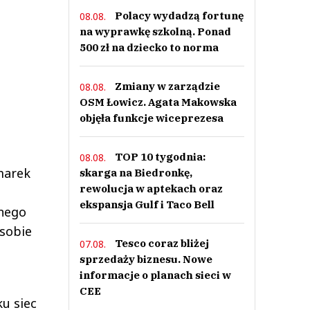
Polacy wydadzą fortunę
08.08.
na wyprawkę szkolną. Ponad
500 zł na dziecko to norma
Zmiany w zarządzie
08.08.
OSM Łowicz. Agata Makowska
objęła funkcje wiceprezesa
TOP 10 tygodnia:
08.08.
 marek
skarga na Biedronkę,
rewolucja w aptekach oraz
ekspansja Gulf i Taco Bell
lnego
 sobie
Tesco coraz bliżej
07.08.
sprzedaży biznesu. Nowe
informacje o planach sieci w
CEE
u siec