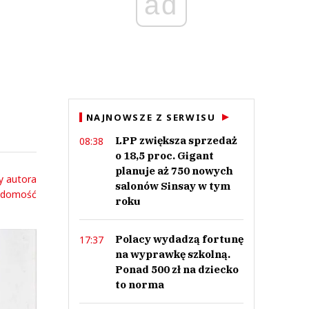
ad
NAJNOWSZE Z SERWISU
LPP zwiększa sprzedaż
08:38
o 18,5 proc. Gigant
planuje aż 750 nowych
y autora
salonów Sinsay w tym
adomość
roku
Polacy wydadzą fortunę
17:37
na wyprawkę szkolną.
Ponad 500 zł na dziecko
to norma