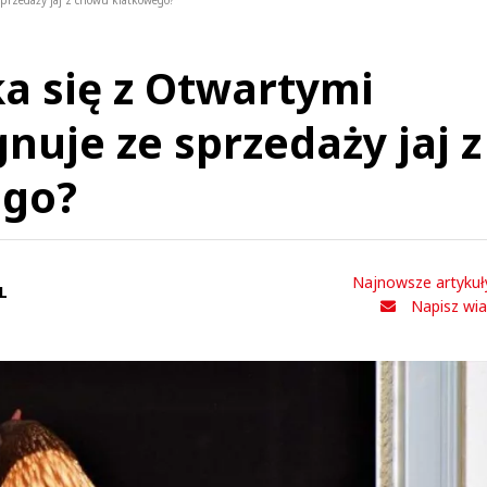
sprzedaży jaj z chowu klatkowego?
a się z Otwartymi
nuje ze sprzedaży jaj z
ego?
Najnowsze artykuł
L
Napisz wi