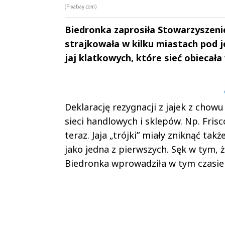
(Pixabay.com)
Biedronka zaprosiła Stowarzyszeni
strajkowała w kilku miastach pod j
jaj klatkowych, które sieć obiecała
Andrzej i Marta
Marta i An
Sterniccy
Sterniccy
▶
▶
Deklarację rezygnacji z jajek z cho
sieci handlowych i sklepów. Np. Fris
teraz. Jaja „trójki” miały zniknąć tak
jako jedna z pierwszych. Sęk w tym, 
Biedronka wprowadziła w tym czasie 