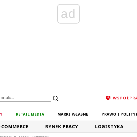
ad
WSPÓŁPR
ZY
RETAIL MEDIA
MARKI WŁASNE
PRAWO I POLITY
-COMMERCE
RYNEK PRACY
LOGISTYKA