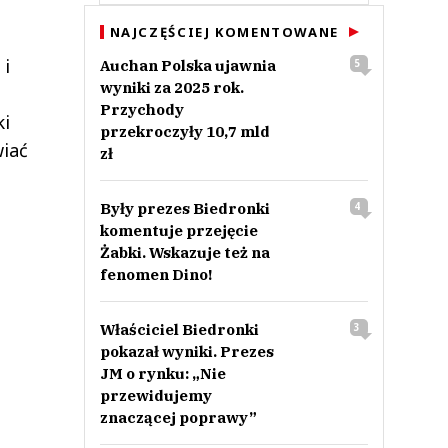
NAJCZĘŚCIEJ KOMENTOWANE
 i
Auchan Polska ujawnia
5
wyniki za 2025 rok.
Przychody
ki
przekroczyły 10,7 mld
wiać
zł
Były prezes Biedronki
4
komentuje przejęcie
Żabki. Wskazuje też na
fenomen Dino!
Właściciel Biedronki
3
pokazał wyniki. Prezes
JM o rynku: „Nie
przewidujemy
znaczącej poprawy”