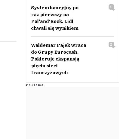
System kaucyjny po
3
raz pierwszy na
Pol‘and‘Rock. Lidl
chwali się wynikiem
Waldemar Pajek wraca
2
do Grupy Eurocash.
Pokieruje ekspansją
pięciu sieci
franczyzowych