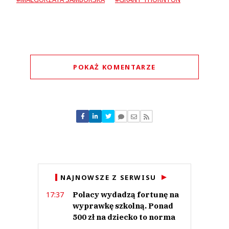
POKAŻ KOMENTARZE
Komentarze (
0
)
Nie znaleziono komentarzy
Zostaw swoje komentarze
Imię (Wymagane)
Anuluj
NAJNOWSZE Z SERWISU
Prześlij komentarz
Polacy wydadzą fortunę na
17:37
wyprawkę szkolną. Ponad
500 zł na dziecko to norma