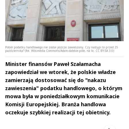
Pobór podatku handlowego nie został jeszcze zawieszony. Czy nastąpi to przed 25
października? (fot. Wikimedia Commons/Adam-dalekie-pole, na lic. CC BY-SA 3.0)
Minister finansów Paweł Szałamacha
zapowiedział we wtorek, że polskie władze
zamierzają dostosować się do "nakazu
zawieszenia" podatku handlowego, o którym
mowa była w poniedziałkowym komunikacie
Komisji Europejskiej. Branża handlowa
oczekuje szybkiej realizacji tej obietnicy.
Andrzej i Marta Sterniccy
Marta i 
▶