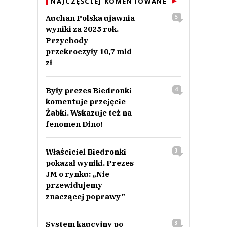
NAJCZĘŚCIEJ KOMENTOWANE
Auchan Polska ujawnia
5
wyniki za 2025 rok.
Przychody
przekroczyły 10,7 mld
zł
Były prezes Biedronki
4
komentuje przejęcie
Żabki. Wskazuje też na
fenomen Dino!
Właściciel Biedronki
3
pokazał wyniki. Prezes
JM o rynku: „Nie
przewidujemy
znaczącej poprawy”
System kaucyjny po
3