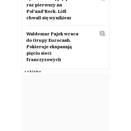
raz pierwszy na
Pol‘and‘Rock. Lidl
chwali się wynikiem
Waldemar Pajek wraca
2
do Grupy Eurocash.
Pokieruje ekspansją
pięciu sieci
franczyzowych