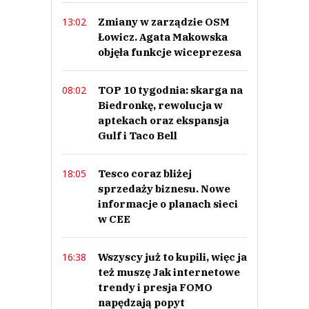
Zmiany w zarządzie OSM
13:02
Łowicz. Agata Makowska
objęła funkcje wiceprezesa
TOP 10 tygodnia: skarga na
08:02
Biedronkę, rewolucja w
aptekach oraz ekspansja
Gulf i Taco Bell
Tesco coraz bliżej
18:05
sprzedaży biznesu. Nowe
informacje o planach sieci
w CEE
Wszyscy już to kupili, więc ja
16:38
też muszę Jak internetowe
trendy i presja FOMO
napędzają popyt