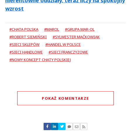
nierentowne oddziały, teraz liczy na spokojny
wzrost
#CHATA POLSKA
#MAROL
#GRUPA MAR-OL
#ROBERT SIEMIŃSKI
#SYLWESTER MAĆKOWIAK
#SIECI SKLEPÓW
#HANDEL W POLSCE
#SIECI HANDLOWE
#SIECI FRANCZYZOWE
#NOWY KONCEPT CHATY POLSKIEJ
POKAŻ KOMENTARZE
Komentarze (
1
)