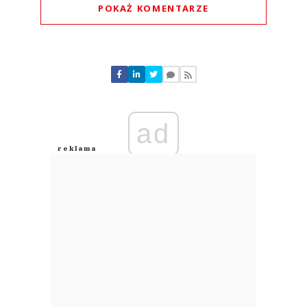
POKAŻ KOMENTARZE
Komentarze (
0
)
Nie znaleziono komentarzy
Zostaw swoje komentarze
Imię (Wymagane)
ad
Anuluj
Prześlij komentarz