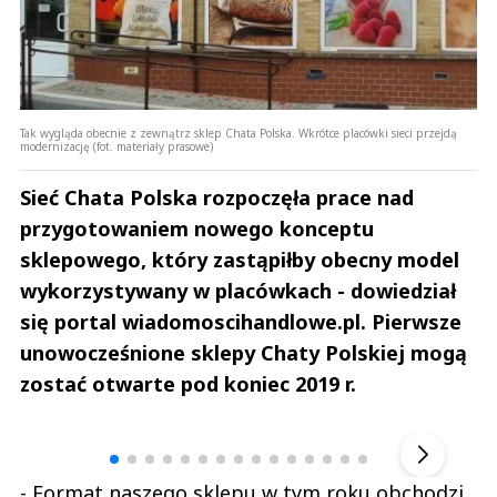
Tak wygląda obecnie z zewnątrz sklep Chata Polska. Wkrótce placówki sieci przejdą
modernizację (fot. materiały prasowe)
Sieć Chata Polska rozpoczęła prace nad
przygotowaniem nowego konceptu
sklepowego, który zastąpiłby obecny model
wykorzystywany w placówkach - dowiedział
się portal wiadomoscihandlowe.pl. Pierwsze
unowocześnione sklepy Chaty Polskiej mogą
zostać otwarte pod koniec 2019 r.
Andrzej i Marta Sterniccy
Marta i 
▶
- Format naszego sklepu w tym roku obchodzi