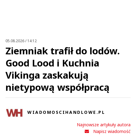
gosc
28.06.2019 / 00:14
This comment was minimized by the moderator on the site
05.08.2026 / 14:12
kabareciarze
Ziemniak trafił do lodów.
gosc
Odpowiedz
Good Lood i Kuchnia
4
Vikinga zaskakują
0
nietypową współpracą
Nie znaleziono komentarzy
Zostaw swoje komentarze
Imię (Wymagane)
WIADOMOSCIHANDLOWE.PL
Anuluj
Najnowsze artykuły autora
Prześlij komentarz
Napisz wiadomość