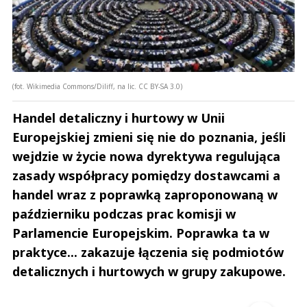
(fot. Wikimedia Commons/Diliff, na lic. CC BY-SA 3.0)
Handel detaliczny i hurtowy w Unii
Europejskiej zmieni się nie do poznania, jeśli
wejdzie w życie nowa dyrektywa regulująca
zasady współpracy pomiędzy dostawcami a
handel wraz z poprawką zaproponowaną w
październiku podczas prac komisji w
Parlamencie Europejskim. Poprawka ta w
praktyce... zakazuje łączenia się podmiotów
detalicznych i hurtowych w grupy zakupowe.
Andrzej i Marta Sterniccy
Marta i 
▶