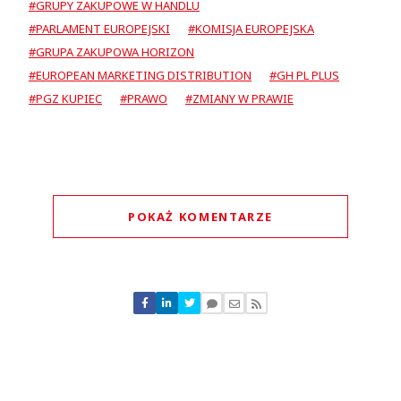
#GRUPY ZAKUPOWE W HANDLU
#PARLAMENT EUROPEJSKI
#KOMISJA EUROPEJSKA
#GRUPA ZAKUPOWA HORIZON
#EUROPEAN MARKETING DISTRIBUTION
#GH PL PLUS
#PGZ KUPIEC
#PRAWO
#ZMIANY W PRAWIE
POKAŻ KOMENTARZE
Komentarze (
1
)
handel
07.11.2018 / 15:51