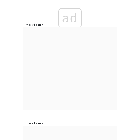
Imię (Wymagane)
ad
Anuluj
Prześlij komentarz