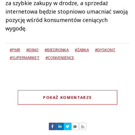
za szybkie zakupy w drodze, a sprzedaż
internetowa będzie stopniowo umacniać swoją
pozycję wśród konsumentów ceniących
wygodę.
#PMR
#DINO
#BIEDRONKA
#ŻABKA
#DYSKONT
#SUPERMARKET
#CONVENIENCE
POKAŻ KOMENTARZE
Komentarze (
0
)
Nie znaleziono komentarzy
Zostaw swoje komentarze