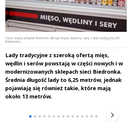
Coraz więcej sklepów Biedronki oferuje mięso, wędliny i sery z lady tradycyjnej (fot.
Biedronka)
Lady tradycyjne z szeroką ofertą mięs,
wędlin i serów powstają w części nowych i w
modernizowanych sklepach sieci Biedronka.
Średnia długość lady to 6,25 metrów, jednak
pojawiają się również takie, które mają
około 13 metrów.
Andrzej i Marta Sterniccy
Marta i 
▶