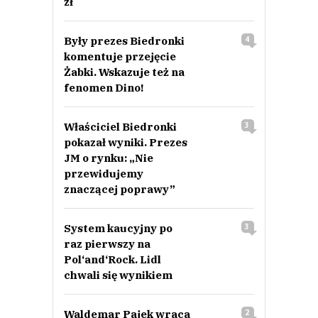
zł
Były prezes Biedronki
4
komentuje przejęcie
Żabki. Wskazuje też na
fenomen Dino!
Właściciel Biedronki
3
pokazał wyniki. Prezes
JM o rynku: „Nie
przewidujemy
znaczącej poprawy”
System kaucyjny po
3
raz pierwszy na
Pol‘and‘Rock. Lidl
chwali się wynikiem
Waldemar Pajek wraca
2