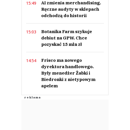
AI zmienia merchandising.
15:49
Ręczne audyty w sklepach
odchodzą do historii
Botanika Farm szykuje
15:03
debiut na GPW. Chce
pozyskać 15 mln zł
Frisco ma nowego
14:54
dyrektora handlowego.
Były menedżer Żabki i
Biedronki z nietypowym
apelem