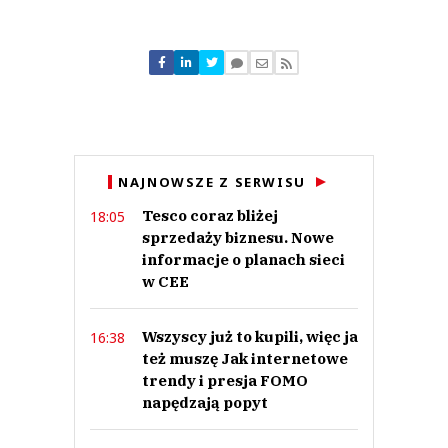
Komentarze (
0
)
Nie znaleziono komentarzy
Zostaw swoje komentarze
Imię (Wymagane)
Anuluj
NAJNOWSZE Z SERWISU
Prześlij komentarz
Tesco coraz bliżej
18:05
sprzedaży biznesu. Nowe
informacje o planach sieci
w CEE
Wszyscy już to kupili, więc ja
16:38
też muszę Jak internetowe
trendy i presja FOMO
napędzają popyt