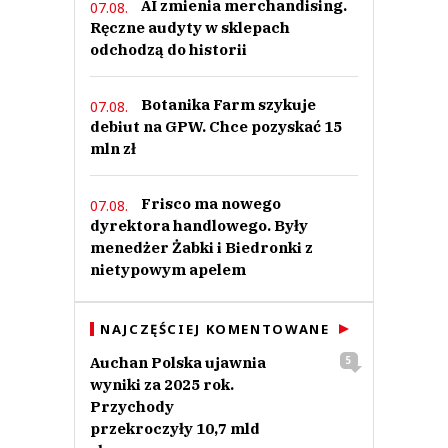
AI zmienia merchandising.
07.08.
Ręczne audyty w sklepach
odchodzą do historii
Botanika Farm szykuje
07.08.
debiut na GPW. Chce pozyskać 15
mln zł
Frisco ma nowego
07.08.
dyrektora handlowego. Były
menedżer Żabki i Biedronki z
nietypowym apelem
NAJCZĘŚCIEJ KOMENTOWANE
Auchan Polska ujawnia
5
wyniki za 2025 rok.
Przychody
przekroczyły 10,7 mld