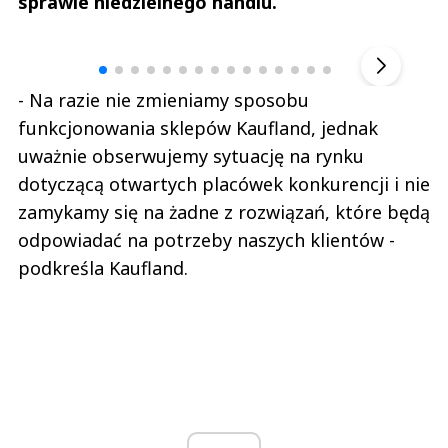
sprawie niedzielnego handlu.
Andrzej i Marta Sterniccy
Marta i 
▶
- Na razie nie zmieniamy sposobu
funkcjonowania sklepów Kaufland, jednak
uważnie obserwujemy sytuację na rynku
dotyczącą otwartych placówek konkurencji i nie
zamykamy się na żadne z rozwiązań, które będą
odpowiadać na potrzeby naszych klientów -
podkreśla Kaufland.