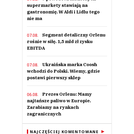
0
supermarkety stawiają na
gastronomię. W Aldi i Lidlu tego
0
nie ma
Segment detaliczny Orlenu
07.08.
rośnie w siłę. 1,5 mld zł zysku
EBITDA
Inka
21.08.2021 / 19:25
This comment was minimized by the moderator on the site
Ukraińska marka Coosh
07.08.
Od września sklepy Kauflandu otwarte w każdą niedzielę.
wchodzi do Polski. Wiemy, gdzie
postawi pierwszy sklep
Inka
Odpowiedz
0
Prezes Orlenu: Mamy
06.08.
najtańsze paliwo w Europie.
0
Zarabiamy na rynkach
zagranicznych
NAJCZĘŚCIEJ KOMENTOWANE