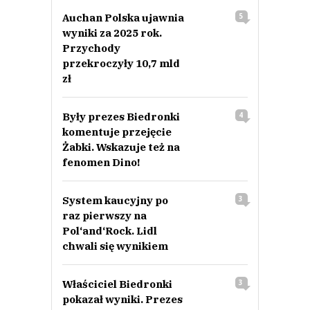
Nick
Auchan Polska ujawnia
5
09.06.2021 / 08:23
wyniki za 2025 rok.
This comment was minimized by the moderator on the site
Przychody
@Sun To prawda. Zerżnęli to z niemieckich postkomunistów, gdzie od
przekroczyły 10,7 mld
wieków wszystkie sklepy są w niedzielę zamknięte.
zł
Nick
Odpowiedz
Były prezes Biedronki
4
0
komentuje przejęcie
0
Żabki. Wskazuje też na
fenomen Dino!
System kaucyjny po
3
raz pierwszy na
Nick
Pol‘and‘Rock. Lidl
09.06.2021 / 08:22
chwali się wynikiem
This comment was minimized by the moderator on the site
A jeśli Orlen utworzy sieć sklepów to będą czynne w niedzielę czy nie? :)
Właściciel Biedronki
3
Nick
pokazał wyniki. Prezes
Odpowiedz