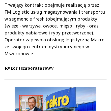
Trwający kontrakt obejmuje realizację przez
FM Logistic usług magazynowania i transportu
INGA
31.07.2022 / 00:13
w segmencie fresh (obejmującym produkty
This comment was minimized by the moderator on the site
świeże - warzywa, owoce, mięso i ryby - oraz
NICKT NAJWYŻSZY CZAS ABYŚ POSMAKOWAŁ JAK WYGLĄDA PRACA W
produkty nabiałowe i ryby przetworzone).
SKLEPIE , ZAKASAJ RĘKAWY I JAZDA DO ROBOTY W NIEDZIELE
Operator zapewnia obsługę logistyczną Makro
INGA
Odpowiedz
ze swojego centrum dystrybucyjnego w
0
Mszczonowie.
0
Rygor temperaturowy
Nickt
30.07.2022 / 18:00
This comment was minimized by the moderator on the site
Nie mam się za lepszego, nie jestem bankierem ani urzędnikiem. Pracuję po