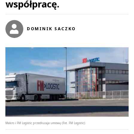
współpracę.
DOMINIK SACZKO
Jarek
01.08.2022 / 14:13
This comment was minimized by the moderator on the site
Przecież nikt tym sklepom i ich właścicielom nie broni kłaść książek na ladzie
bo to nie jest zabronione . Złamaniem przepisu o zakazie handlu będzie
dopiero sprzedaż innych artykułów ( poza czytaniem i wypożyczaniem
tychże książek ) przez kogoś...
Przecież nikt tym sklepom i ich właścicielom nie broni kłaść książek na ladzie
bo to nie jest zabronione . Złamaniem przepisu o zakazie handlu będzie
dopiero sprzedaż innych artykułów ( poza czytaniem i wypożyczaniem
tychże książek ) przez kogoś innego niż właściciel tego sklepu .Przepis
mówi o tym jednoznacznie .Będzie tu karana sprzedaż art. spożywczych
przez inną osobę niż dopuszczona w przepisach . Nikt nikomu nie zabrania
otwierać czytelni , ale zabrania sprzedaży produktów spożywczych i
alkoholu osobom innym niż właściciel tego punktu w niedzielę i święta i tak
to będzie rozpatrywał sąd .
Czytaj całość
Makro i FM Logistic przedłużaja umowę (Fot. FM Logistic)
Jarek
Odpowiedz