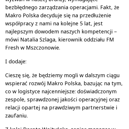
bezbłędnego zarządzania operacjami. Fakt, że
nie dla lepszego sortu
Odpowiedz
Makro Polska decyduje się na przedłużenie
0
współpracy z nami na kolejne 5 lat, jest
0
najlepszym dowodem naszych kompetencji –
mówi Natalia Szlaga, kierownik oddziału FM
Fresh w Mszczonowie.
I dodaje:
Nickt
29.07.2022 / 17:41
Cieszę się, że będziemy mogli w dalszym ciągu
This comment was minimized by the moderator on the site
wspierać rozwój Makro Polska, bazując na tym,
Ale ty nie jesteś bankierem ani urzędnikiem tylko zwykłym handlowcem w
sklepie. Idź się edukować to też będziesz miał wolną niedzielę. Tylko że w
co w logistyce najcenniejsze: doświadczonym
ciągu 5 dni taki człowiek pracuje za 3 takich jak ty bo jego praca to coś
więcej niż trzaskanie...
zespole, sprawdzonej jakości operacyjnej oraz
Ale ty nie jesteś bankierem ani urzędnikiem tylko zwykłym handlowcem w
relacji opartej na prawdziwym partnerstwie i
sklepie. Idź się edukować to też będziesz miał wolną niedzielę. Tylko że w
ciągu 5 dni taki człowiek pracuje za 3 takich jak ty bo jego praca to coś
zaufaniu.
więcej niż trzaskanie paletami na sklepie albo stukanie na kasie. Porównaj
się raczej z piekarzem albo kierowcą autobusu. Obaj pracują w niedzielę i
nikt nie płacze z tego powodu. Dla świętego spokoju należałoby nakazać