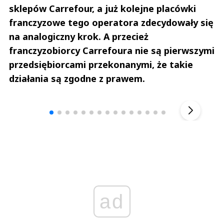
sklepów Carrefour, a już kolejne placówki
franczyzowe tego operatora zdecydowały się
na analogiczny krok. A przecież
franczyzobiorcy Carrefoura nie są pierwszymi
przedsiębiorcami przekonanymi, że takie
działania są zgodne z prawem.
Andrzej i Marta Sterniccy
Marta i 
▶
ad