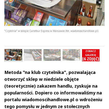
”Czytelnia” w sklepie Carrefour Express w Warszawie (fot. wiadomoscihandlowe.pl)
ZOBACZ
GALERIĘ
Ć]
[6 ZDJĘĆ]
Metoda "na klub czytelnika", pozwalająca
otworzyć sklep w niedziele objęte
(teoretycznie) zakazem handlu, zyskuje na
popularności. Dopiero co informowaliśmy na
portalu wiadomoscihandlowe.pl o wdrożeniu
tego pomysłu w jednym ze stołecznych