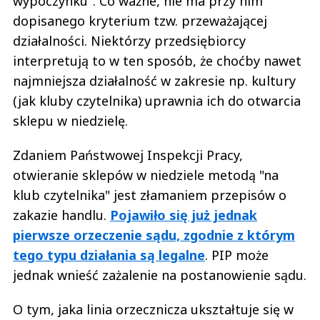
wypoczynku". Co ważne, nie ma przy nim
dopisanego kryterium tzw. przeważającej
działalności. Niektórzy przedsiębiorcy
interpretują to w ten sposób, że choćby nawet
najmniejsza działalność w zakresie np. kultury
(jak kluby czytelnika) uprawnia ich do otwarcia
sklepu w niedzielę.
Zdaniem Państwowej Inspekcji Pracy,
otwieranie sklepów w niedziele metodą "na
klub czytelnika" jest złamaniem przepisów o
zakazie handlu.
Pojawiło się już jednak
pierwsze orzeczenie sądu, zgodnie z którym
tego typu działania są legalne
. PIP może
jednak wnieść zażalenie na postanowienie sądu.
O tym, jaka linia orzecznicza ukształtuje się w