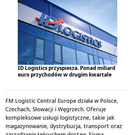
Co gorszy sort jesteśmy? Cwaniaczek...
nie dla cwaniaków
Odpowiedz
0
0
ID Logistics przyspiesza. Ponad miliard
Pracownik handlu
euro przychodów w drugim kwartale
26.07.2022 / 10:31
This comment was minimized by the moderator on the site
Pracownicy handlu też mają dzieci a żłobki .przedszkola.szkoly
.przychodnie lekarskie wszystko jest pozamykane.w niedziele. Taki
FM Logistic Central Europe działa w Polsce,
królewicz @zal w niedziele samemu do pracy w niedziele się nie kwapi .
Pracownik handlu
Czechach, Słowacji i Węgrzech. Oferuje
Odpowiedz
kompleksowe usługi logistyczne, takie jak
0
magazynowanie, dystrybucja, transport oraz
0
zarządzanie łańcuchem dostaw. Firma