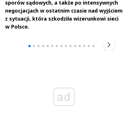
sporów sądowych, a także po intensywnych
negocjacjach w ostatnim czasie nad wyjściem
z sytuacji, która szkodziła wizerunkowi sieci
w Polsce.
Andrzej i Marta Sterniccy
Marta i 
▶
ad