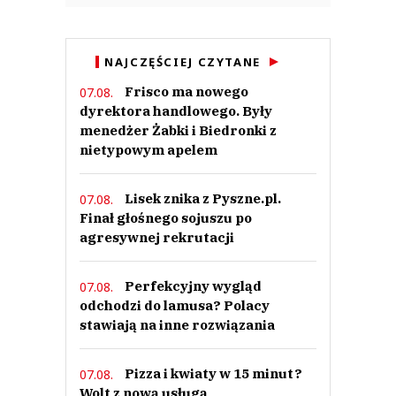
rozgoryczona
NAJCZĘŚCIEJ CZYTANE
18.02.2020 / 01:28
This comment was minimized by the moderator on the site
Frisco ma nowego
07.08.
dyrektora handlowego. Były
eL...ka, teraz wszyscy sa winni , tylko nie TY ! co za tupet! rujnujesz nas a
myCi zaufalismy!
menedżer Żabki i Biedronki z
rozgoryczona
nietypowym apelem
Odpowiedz
2
Lisek znika z Pyszne.pl.
07.08.
0
Finał głośnego sojuszu po
agresywnej rekrutacji
Perfekcyjny wygląd
07.08.
odchodzi do lamusa? Polacy
stawiają na inne rozwiązania
Kmicic
18.02.2020 / 01:25
This comment was minimized by the moderator on the site
Pizza i kwiaty w 15 minut?
07.08.
kończ Waść ! wstydu oszczędź !
Wolt z nową usługą