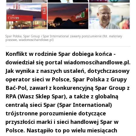
Spar Polska, Spar Group i Spar International zawarły porozumienie (fot. materiały
prasowe, wiadomoscihandlowe.pl)
Konflikt w rodzinie Spar dobiega końca -
dowiedział się portal wiadomoscihandlowe.pl.
Jak wynika z naszych ustaleń, dotychczasowy
operator sieci w Polsce, Spar Polska z Grupy
Bać-Pol, zawarł z konkurencyjną Spar Group z
RPA (Wasz Sklep Spar), a także z globalną
centralą sieci Spar (Spar International)
trójstronne porozumienie dotyczące
przyszłości marki i sieci handlowej Spar w
Polsce. Nastąpiło to po wielu miesiącach