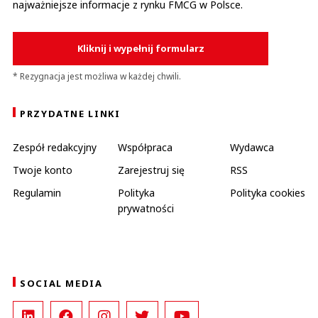
najważniejsze informacje z rynku FMCG w Polsce.
Nic z tego nie będzie
Odpowiedz
10
Kliknij i wypełnij formularz
10
* Rezygnacja jest możliwa w każdej chwili.
PRZYDATNE LINKI
Zespół redakcyjny
Współpraca
Wydawca
kulu
09.02.2020 / 22:01
Twoje konto
Zarejestruj się
RSS
This comment was minimized by the moderator on the site
Regulamin
Polityka
Polityka cookies
O Boże !!! Jak można nazwa firmę bać pol ??? Gorzej może być tylko
prywatności
bacimpex
kulu
Odpowiedz
9
SOCIAL MEDIA
6