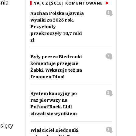
enia
NAJCZĘŚCIEJ KOMENTOWANE
Auchan Polska ujawnia
5
wyniki za 2025 rok.
Przychody
przekroczyły 10,7 mld
zł
Były prezes Biedronki
4
komentuje przejęcie
Żabki. Wskazuje też na
fenomen Dino!
System kaucyjny po
3
raz pierwszy na
Pol‘and‘Rock. Lidl
chwali się wynikiem
sięcy
Właściciel Biedronki
3
a