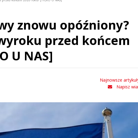
u przed końcem 2020 roku! [TYLKO U NAS]
wy znowu opóźniony?
 wyroku przed końcem
KO U NAS]
Najnowsze artykuł
Napisz wi