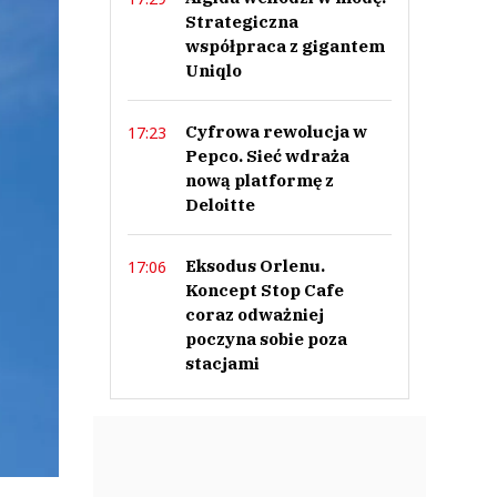
Strategiczna
współpraca z gigantem
Uniqlo
Cyfrowa rewolucja w
17:23
Pepco. Sieć wdraża
nową platformę z
Deloitte
Eksodus Orlenu.
17:06
Koncept Stop Cafe
coraz odważniej
poczyna sobie poza
stacjami