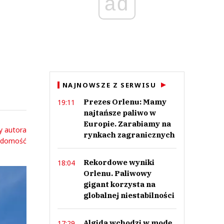
ad
NAJNOWSZE Z SERWISU
Prezes Orlenu: Mamy
19:11
najtańsze paliwo w
Europie. Zarabiamy na
y autora
rynkach zagranicznych
adomość
Rekordowe wyniki
18:04
Orlenu. Paliwowy
gigant korzysta na
globalnej niestabilności
Algida wchodzi w modę.
17:29