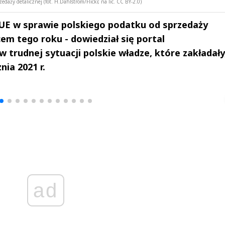
ży detalicznej (fot. H.Dahlstrom/Flickr, na lic. CC BY-2.0)
UE w sprawie polskiego podatku od sprzedaży
em tego roku - dowiedział się portal
 trudnej sytuacji polskie władze, które zakładały
ia 2021 r.
drzej
Michał Stężalski
FineDiningWe
▶
▶
ad