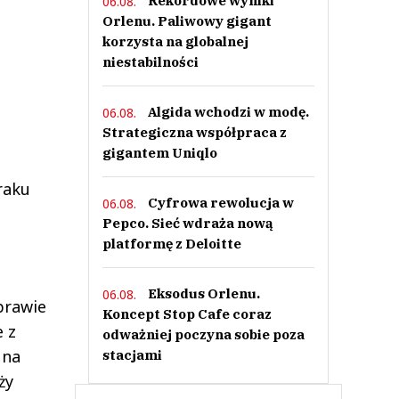
Rekordowe wyniki
06.08.
Orlenu. Paliwowy gigant
korzysta na globalnej
niestabilności
Algida wchodzi w modę.
06.08.
Strategiczna współpraca z
gigantem Uniqlo
raku
Cyfrowa rewolucja w
06.08.
Pepco. Sieć wdraża nową
platformę z Deloitte
Eksodus Orlenu.
06.08.
sprawie
Koncept Stop Cafe coraz
 z
odważniej poczyna sobie poza
 na
stacjami
ży