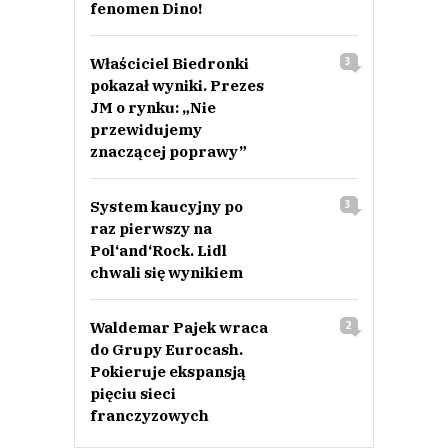
fenomen Dino!
Właściciel Biedronki
3
pokazał wyniki. Prezes
JM o rynku: „Nie
przewidujemy
znaczącej poprawy”
System kaucyjny po
3
raz pierwszy na
Pol‘and‘Rock. Lidl
chwali się wynikiem
Waldemar Pajek wraca
2
do Grupy Eurocash.
Pokieruje ekspansją
pięciu sieci
franczyzowych