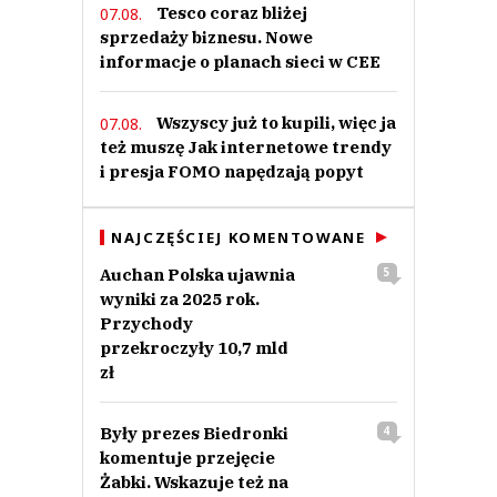
Tesco coraz bliżej
07.08.
sprzedaży biznesu. Nowe
informacje o planach sieci w CEE
Wszyscy już to kupili, więc ja
07.08.
też muszę Jak internetowe trendy
i presja FOMO napędzają popyt
NAJCZĘŚCIEJ KOMENTOWANE
Auchan Polska ujawnia
5
wyniki za 2025 rok.
Przychody
przekroczyły 10,7 mld
zł
Były prezes Biedronki
4
komentuje przejęcie
Żabki. Wskazuje też na