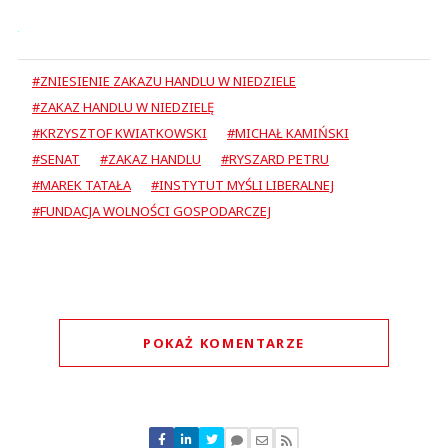
#ZNIESIENIE ZAKAZU HANDLU W NIEDZIELE
#ZAKAZ HANDLU W NIEDZIELĘ
#KRZYSZTOF KWIATKOWSKI
#MICHAŁ KAMIŃSKI
#SENAT
#ZAKAZ HANDLU
#RYSZARD PETRU
#MAREK TATAŁA
#INSTYTUT MYŚLI LIBERALNEJ
#FUNDACJA WOLNOŚCI GOSPODARCZEJ
POKAŻ KOMENTARZE
Komentarze (
0
)
Nie znaleziono komentarzy