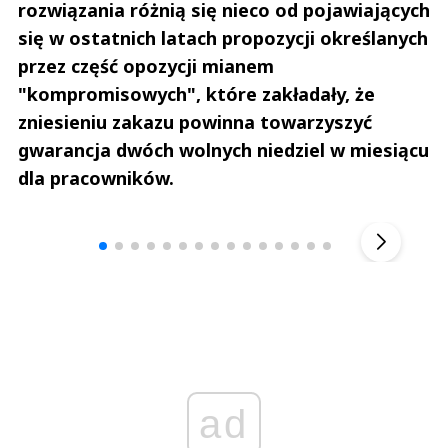
rozwiązania różnią się nieco od pojawiających
się w ostatnich latach propozycji określanych
przez część opozycji mianem
"kompromisowych", które zakładały, że
zniesieniu zakazu powinna towarzyszyć
gwarancja dwóch wolnych niedziel w miesiącu
dla pracowników.
Andrzej i Marta Sterniccy
Marta i 
▶
ad