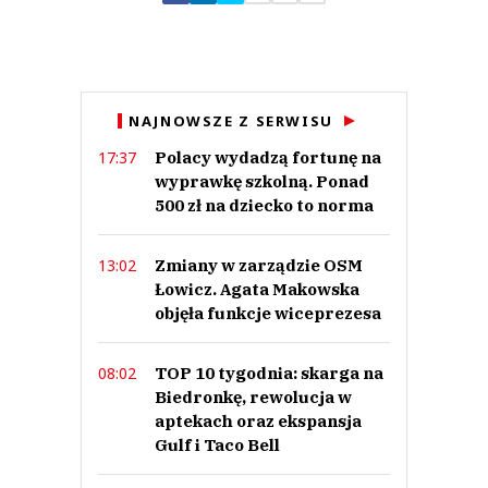
Zostaw swoje komentarze
Imię (Wymagane)
Anuluj
NAJNOWSZE Z SERWISU
Prześlij komentarz
Polacy wydadzą fortunę na
17:37
wyprawkę szkolną. Ponad
500 zł na dziecko to norma
Zmiany w zarządzie OSM
13:02
Łowicz. Agata Makowska
objęła funkcje wiceprezesa
TOP 10 tygodnia: skarga na
08:02
Biedronkę, rewolucja w
aptekach oraz ekspansja
Gulf i Taco Bell