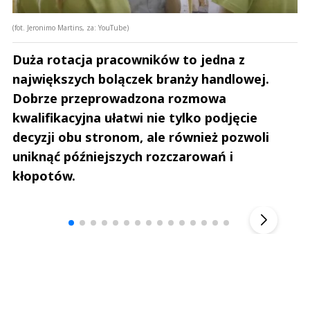
(fot. Jeronimo Martins, za: YouTube)
Duża rotacja pracowników to jedna z
największych bolączek branży handlowej.
Dobrze przeprowadzona rozmowa
kwalifikacyjna ułatwi nie tylko podjęcie
decyzji obu stronom, ale również pozwoli
uniknąć późniejszych rozczarowań i
kłopotów.
Andrzej i Marta Sterniccy
Marta i 
▶