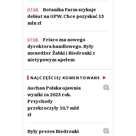
Odpowiedz
Botanika Farm szykuje
07.08.
1
debiut na GPW. Chce pozyskać 15
0
mln zł
Nie znaleziono komentarzy
Zostaw swoje komentarze
Frisco ma nowego
07.08.
Imię (Wymagane)
dyrektora handlowego. Były
menedżer Żabki i Biedronki z
nietypowym apelem
Anuluj
Prześlij komentarz
NAJCZĘŚCIEJ KOMENTOWANE
Auchan Polska ujawnia
5
wyniki za 2025 rok.
Przychody
przekroczyły 10,7 mld
zł
Były prezes Biedronki
4