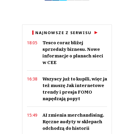
Iwa
31.12.2017 / 19:47
NAJNOWSZE Z SERWISU
This comment was minimized by the moderator on the site
Tesco coraz bliżej
18:05
Nie tylko w sklepach. Zobaczymy co się będzie działo w przyszłym roku.
Póki co czytam jakie są trendy w branży hr:blog.impel.pl/trendy-branzy-
sprzedaży biznesu. Nowe
hr-2018 i myślę o sobie jako o potencjalnym pracowniku.
informacje o planach sieci
Iwa
w CEE
Odpowiedz
0
Wszyscy już to kupili, więc ja
16:38
0
też muszę Jak internetowe
trendy i presja FOMO
napędzają popyt
AI zmienia merchandising.
15:49
Iwa
Ręczne audyty w sklepach
31.12.2017 / 18:59
odchodzą do historii
This comment was minimized by the moderator on the site