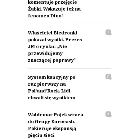
komentuje przejęcie
Żabki. Wskazuje też na
fenomen Dino!
Właściciel Biedronki
3
pokazał wyniki. Prezes
JM o rynku: „Nie
przewidujemy
znaczącej poprawy”
System kaucyjny po
3
raz pierwszy na
Pol‘and‘Rock. Lidl
chwali się wynikiem
Waldemar Pajek wraca
2
do Grupy Eurocash.
Pokieruje ekspansją
pięciu sieci