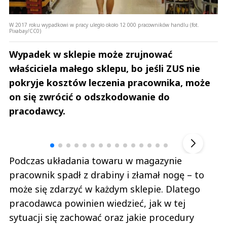
W 2017 roku wypadkowi w pracy uległo około 12 000 pracowników handlu (fot.
Pixabay/CC0)
Wypadek w sklepie może zrujnować
właściciela małego sklepu, bo jeśli ZUS nie
pokryje kosztów leczenia pracownika, może
on się zwrócić o odszkodowanie do
pracodawcy.
Andrzej i Marta Sterniccy
Marta i 
▶
Podczas układania towaru w magazynie
pracownik spadł z drabiny i złamał nogę – to
może się zdarzyć w każdym sklepie. Dlatego
pracodawca powinien wiedzieć, jak w tej
sytuacji się zachować oraz jakie procedury