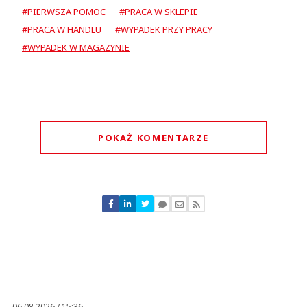
#PIERWSZA POMOC
#PRACA W SKLEPIE
#PRACA W HANDLU
#WYPADEK PRZY PRACY
#WYPADEK W MAGAZYNIE
POKAŻ KOMENTARZE
Komentarze (
0
)
Nie znaleziono komentarzy
Zostaw swoje komentarze
Imię (Wymagane)
Anuluj
Prześlij komentarz
06.08.2026 / 15:36