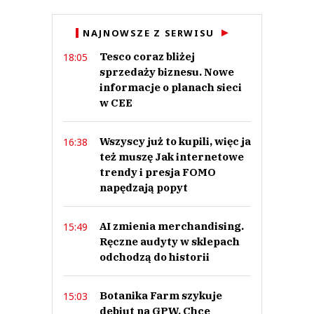
Anuluj
NAJNOWSZE Z SERWISU
Prześlij komentarz
Tesco coraz bliżej
18:05
sprzedaży biznesu. Nowe
informacje o planach sieci
w CEE
Wszyscy już to kupili, więc ja
16:38
też muszę Jak internetowe
trendy i presja FOMO
napędzają popyt
AI zmienia merchandising.
15:49
Ręczne audyty w sklepach
odchodzą do historii
Botanika Farm szykuje
15:03
debiut na GPW. Chce