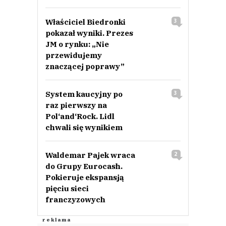
Właściciel Biedronki
3
pokazał wyniki. Prezes
JM o rynku: „Nie
przewidujemy
znaczącej poprawy”
System kaucyjny po
3
raz pierwszy na
Pol‘and‘Rock. Lidl
chwali się wynikiem
Waldemar Pajek wraca
2
do Grupy Eurocash.
Pokieruje ekspansją
pięciu sieci
franczyzowych