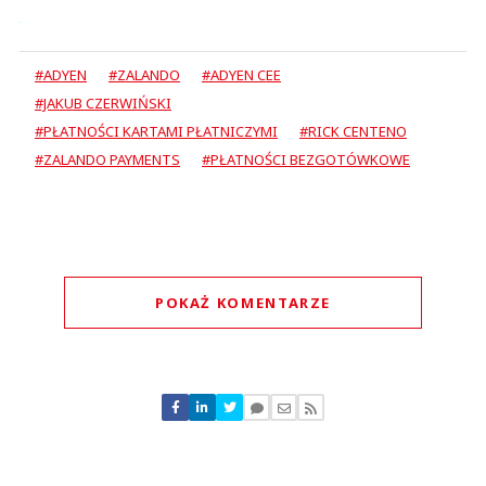
#ADYEN
#ZALANDO
#ADYEN CEE
#JAKUB CZERWIŃSKI
#PŁATNOŚCI KARTAMI PŁATNICZYMI
#RICK CENTENO
#ZALANDO PAYMENTS
#PŁATNOŚCI BEZGOTÓWKOWE
POKAŻ KOMENTARZE
Komentarze (
0
)
Nie znaleziono komentarzy
Zostaw swoje komentarze
Imię (Wymagane)