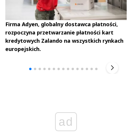
Firma Adyen, globalny dostawca płatności,
rozpoczyna przetwarzanie płatności kart
kredytowych Zalando na wszystkich rynkach
europejskich.
Andrzej i Marta Sterniccy
Marta i 
▶
ad